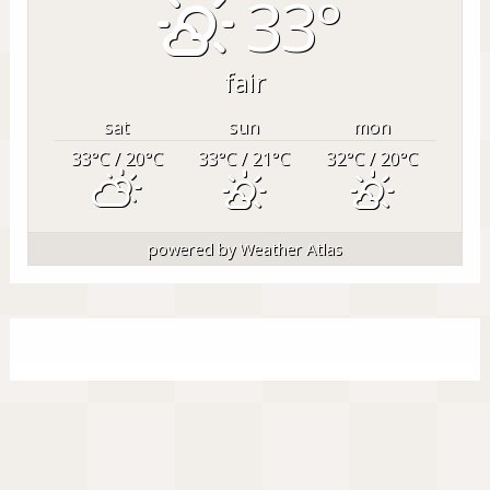
33°
fair
sat
sun
mon
33
°C
/ 20
°C
33
°C
/ 21
°C
32
°C
/ 20
°C
powered by
Weather Atlas