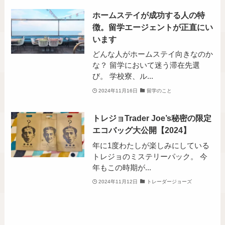
ホームステイが成功する人の特
徴。留学エージェントが正直にい
います
どんな人がホームステイ向きなのか
な？ 留学において迷う滞在先選
び。 学校寮、ル...
2024年11月16日
留学のこと
トレジョTrader Joe’s秘密の限定
エコバッグ大公開【2024】
年に1度わたしが楽しみにしている
トレジョのミステリーパック。 今
年もこの時期が...
2024年11月12日
トレーダージョーズ