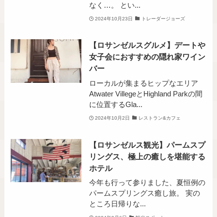
なく…。 とい...
2024年10月23日
トレーダージョーズ
【ロサンゼルスグルメ】デートや
女子会におすすめの隠れ家ワイン
バー
ローカルが集まるヒップなエリア
Atwater VillegeとHighland Parkの間
に位置するGla...
2024年10月2日
レストラン&カフェ
【ロサンゼルス観光】パームスプ
リングス、極上の癒しを堪能する
ホテル
今年も行って参りました、夏恒例の
パームスプリングス癒し旅。 実の
ところ日帰りな...