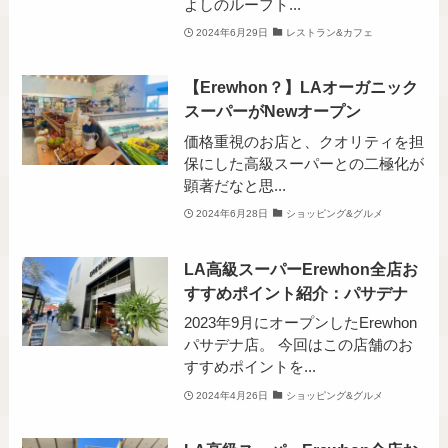
よしのルーフト...
2024年6月29日
レストラン&カフェ
【Erewhon？】LAオーガニック
スーパーがNewオープン
価格重視のお店と、クオリティを担
保にした高級スーパーとの二極化が
顕著だなと思...
2024年6月28日
ショッピング&グルメ
LA高級スーパーErewhon全店お
すすめポイント紹介：パサデナ
2023年9月にオープンしたErewhon
パサデナ店。 今回はこの店舗のお
すすめポイントを...
2024年4月26日
ショッピング&グルメ