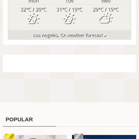
mon
tue
wed
32
°C
/ 20
°C
31
°C
/ 19
°C
29
°C
/ 19
°C
Los Angeles, CA
weather forecast ▸
POPULAR