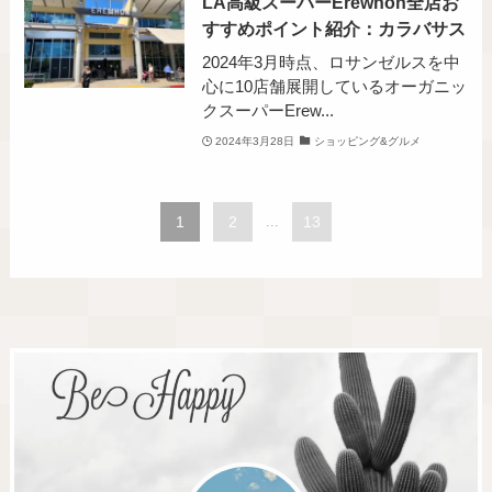
LA高級スーパーErewhon全店お
すすめポイント紹介：カラバサス
2024年3月時点、ロサンゼルスを中
心に10店舗展開しているオーガニッ
クスーパーErew...
2024年3月28日
ショッピング&グルメ
1
2
...
13