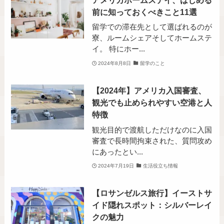
前に知っておくべきこと11選
留学での滞在先として選ばれるのが
寮、ルームシェアそしてホームステ
イ。 特にホー...
2024年8月8日
留学のこと
【2024年】アメリカ入国審査、
観光でも止められやすい空港と人
特徴
観光目的で渡航しただけなのに入国
審査で長時間拘束された、質問攻め
にあったとい...
2024年7月19日
生活役立ち情報
【ロサンゼルス旅行】イーストサ
イド隠れスポット：シルバーレイ
クの魅力