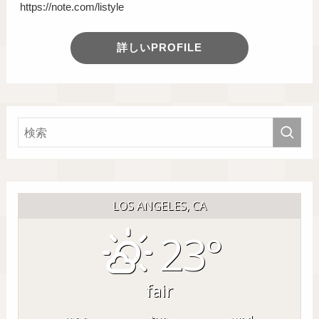
https://note.com/listyle
詳しいPROFILE
LOS ANGELES, CA
23°
fair