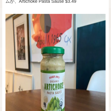
ムが、Artichoke Pasta Sause $3.49