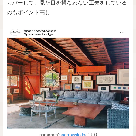
カバーして、見た目を損なわない工夫をしている
のもポイント高し。
Insragram”
sparrowslodg
e”より