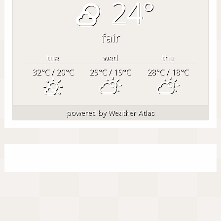
24°
fair
tue
wed
thu
32
°C
/ 20
°C
29
°C
/ 19
°C
28
°C
/ 18
°C
powered by
Weather Atlas